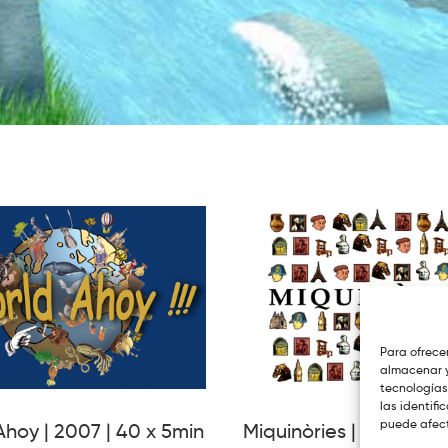
Para ofrece
almacenar y
tecnologías
las identifi
puede afect
hoy | 2007 | 40 x 5min
Miquinòries | 2002 | 10