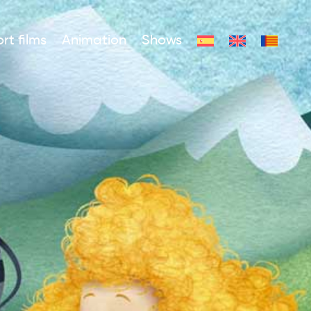
rt films
Animation
Shows