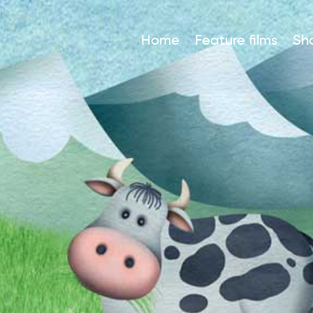
Home
Feature films
Sho